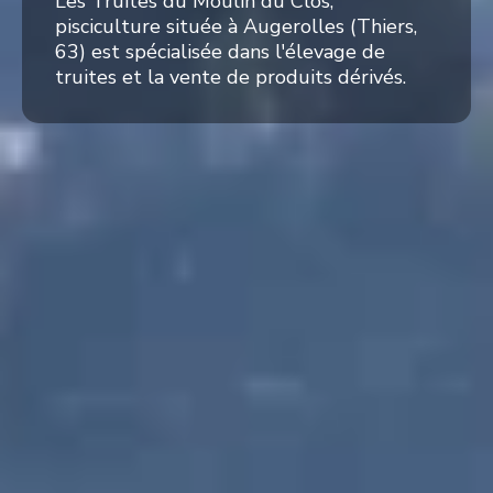
Les Truites du Moulin du Clos,
pisciculture située à Augerolles (Thiers,
63) est spécialisée dans l'élevage de
truites et la vente de produits dérivés.